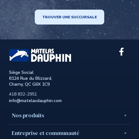
TROUVER UNE SUCCURSALE
Lien
exter
au
site.
Siège Social
Cet
8124 Rue du Blizzard,
hyperl
Charny, QC G6X 1C9
s'ouvr
dans
418 832-2951
une
info@matelasdauphin.com
nouve
fenêtr
Nos produits
Entreprise et communauté