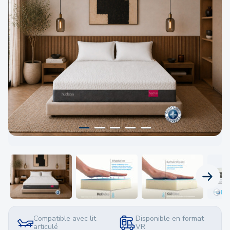
PRODU
Compatible avec lit
Disponible en format
articulé
VR