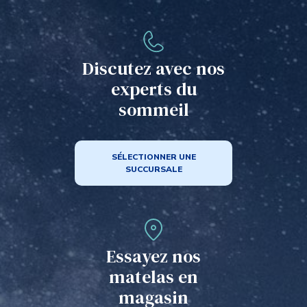
Les
options
peuvent
être
Discutez avec nos
choisies
experts du
sur
sommeil
la
page
du
produit
SÉLECTIONNER UNE
SUCCURSALE
Essayez nos
matelas en
magasin