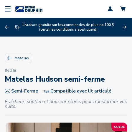
Profil
Livraison gratuite sur les commandes de plus de 100 $
(certaines conditions s'appliquent)
Matelas
Bed In
Matelas Hudson semi-ferme
Semi-Ferme
Compatible avec lit articulé
Fraîcheur, soutien et douceur réunis pour transformer vos
nuits.
SOLDE