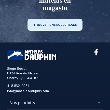
matelas en
magasin
TROUVER UNE SUCCURSALE
Lien
exter
au
site.
Siège Social
Cet
8124 Rue du Blizzard,
hyperl
Charny, QC G6X 1C9
s'ouvr
dans
418 832-2951
une
info@matelasdauphin.com
nouve
fenêtr
Nos produits