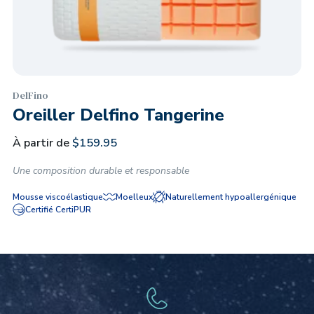
DelFino
Oreiller Delfino Tangerine
À partir de
$
159.95
Une composition durable et responsable
Mousse viscoélastique
Moelleux
Naturellement hypoallergénique
Certifié CertiPUR