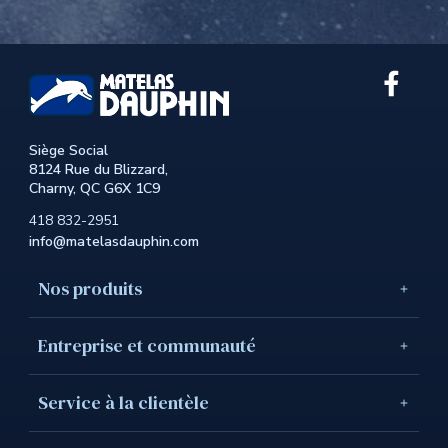
Lien
exter
au
site.
Siège Social
Cet
8124 Rue du Blizzard,
hyperl
Charny, QC G6X 1C9
s'ouvr
dans
418 832-2951
une
info@matelasdauphin.com
nouve
fenêtr
Nos produits
Entreprise et communauté
Service à la clientèle