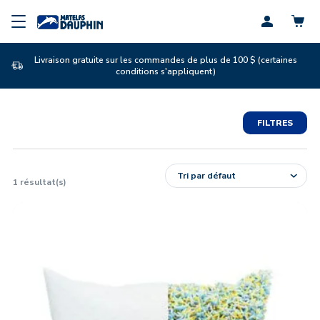
Profil
Livraison gratuite sur les commandes de plus de 100 $ (certaines
conditions s'appliquent)
FILTRES
1
résultat(s)