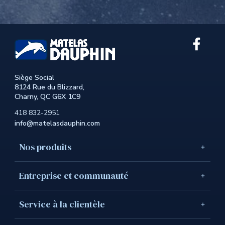
Lien
exter
au
site.
Siège Social
Cet
8124 Rue du Blizzard,
hyperl
Charny, QC G6X 1C9
s'ouvr
dans
418 832-2951
une
info@matelasdauphin.com
nouve
fenêtr
Nos produits
Entreprise et communauté
Service à la clientèle