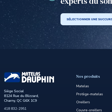
experts du so
SÉLECTIONNER UNE SUCCUR
Nos produits
Matelas
Siège Social
Protège-matelas
8124 Rue du Blizzard,
Charny, QC G6X 1C9
Oreillers
418 832-2951
Couvre-oreillers