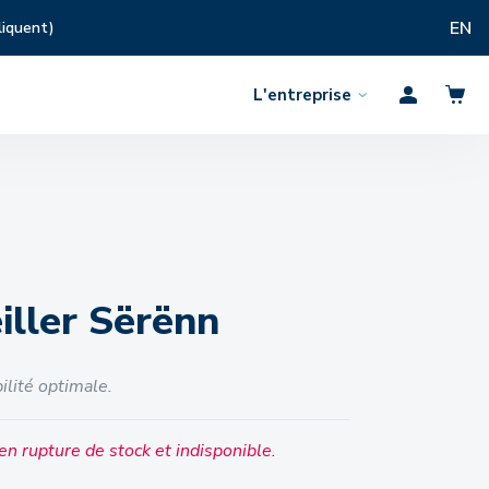
EN
liquent)
L'entreprise
Ouvrir
Profil
le
menu
iller Sërënn
ilité optimale.
en rupture de stock et indisponible.