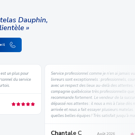
atelas Dauphin,
lientèle »
eil
est un plus pour
Service professionnel comme je n’en ai jamais vu
rsonnel du service
livreurs sont exceptionnels : professionnels, cour
urtois.
avec un respect des lieux au-delà des attentes.
compagnie québécoise très professionnelle que 
recommande fortement. Le vendeur de la succur
dépassé nos attentes : il nous a mis à l’aise dès 
arrivée et nous a fait essayer plusieurs matelas
quelles belles équipes ! Très satisfait jusqu’à m
Chantale C
Août 2026