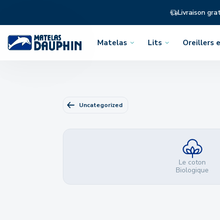
Livraison gra
Matelas
Lits
Oreillers e
Ouvrir
Ouvrir
Ouvrir
le
le
le
menu
menu
menu
Uncategorized
Le coton
Biologique