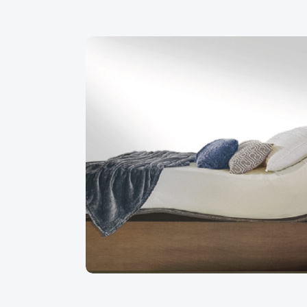
et patients, accueillis
Une excellente expérience d’a
 pour que l’on puisse faire le bon
avons été très bien conseillés
as et oreiller, je les recommande
effectuée par des pros!
Martine B
Aoû
Août 2026