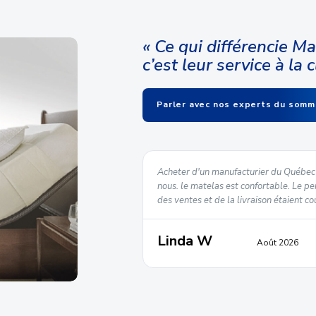
« Ce qui différencie M
c’est leur service à la c
Parler avec nos experts du somm
chat du début à la fin. Nous
Acheter d'un manufacturier du Québec 
 en magasin et une livraison
nous. le matelas est confortable. Le pe
des ventes et de la livraison étaient co
Linda W
t 2026
Août 2026