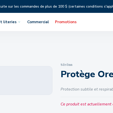
tuite sur les commandes de plus de 100 $ (certaines conditions s'app
t literies
Commercial
Promotions
Sërënn
Protège Ore
Protection subtile et respirab
Ce produit est actuellement 