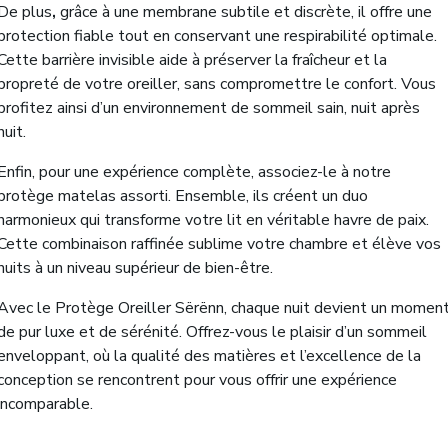
De plus
,
grâce à une membrane subtile et discrète, il offre une
protection fiable tout en conservant une respirabilité optimale.
Cette barrière invisible aide à préserver la fraîcheur et la
propreté de votre oreiller, sans compromettre le confort. Vous
profitez ainsi d’un environnement de sommeil sain, nuit après
nuit.
Enfin, pour une expérience complète, associez-le à notre
protège matelas assorti. Ensemble, ils créent un duo
harmonieux qui transforme votre lit en véritable havre de paix.
Cette combinaison raffinée sublime votre chambre et élève vos
nuits à un niveau supérieur de bien-être.
Avec le Protège Oreiller Sërënn, chaque nuit devient un momen
de pur luxe et de sérénité. Offrez-vous le plaisir d’un sommeil
enveloppant, où la qualité des matières et l’excellence de la
conception se rencontrent pour vous offrir une expérience
incomparable.