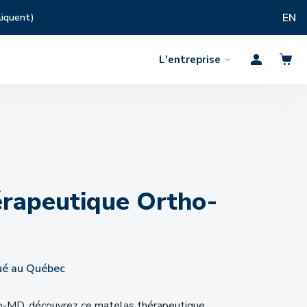
EN
liquent)
L'entreprise
Ouvrir
Profil
le
menu
rapeutique Ortho-
ué au Québec
-MD, découvrez ce matelas thérapeutique