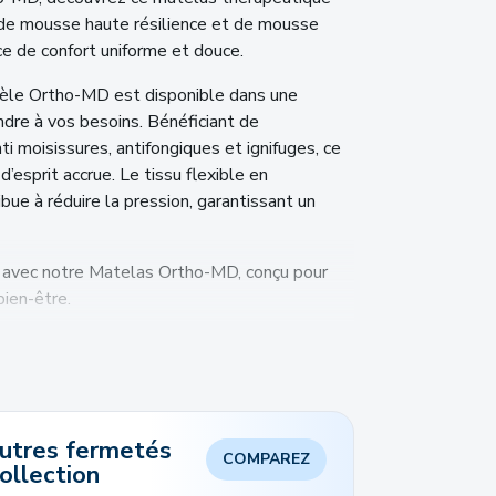
 de mousse haute résilience et de mousse
e de confort uniforme et douce.
odèle Ortho-MD est disponible dans une
re à vos besoins. Bénéficiant de
ti moisissures, antifongiques et ignifuges, ce
d’esprit accrue. Le tissu flexible en
bue à réduire la pression, garantissant un
 avec notre Matelas Ortho-MD, conçu pour
ien-être.
nique et antimicrobien
tre l’infiltration de liquide
hanne flexible
autres fermetés
ité
COMPAREZ
ollection