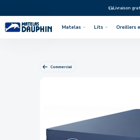
Livraison gra
Matelas
Lits
Oreillers e
Ouvrir
Ouvrir
Ouvrir
le
le
le
menu
menu
menu
Commercial