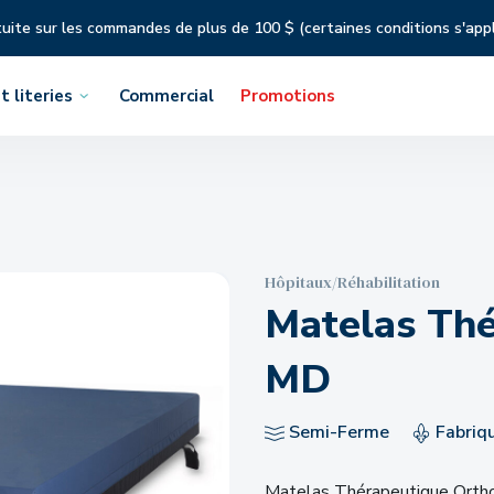
tuite sur les commandes de plus de 100 $ (certaines conditions s'app
t literies
Commercial
Promotions
Hôpitaux/Réhabilitation
Matelas Thé
MD
Semi-Ferme
Fabriq
Matelas Thérapeutique Ortho