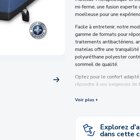
mi-ferme, une fusion experte
moelleuse pour une expérienc
Facile à entretenir, notre m
gamme de formats pour répond
traitements antibactériens, an
matelas offre une tranquillité 
polyuréthane polyester contri
sommeil de qualité.
Optez pour le confort adapté
PRODUIT SUIVANT
répondre à vos exigences de b
Supports latéraux
Voir plus +
Naturellement hypoallergé
Fermeture éclair à rabat con
Recouvrement de polyurét
Explorez d'
Couche confort haute dens
dans cette c
Certifié
CertiPUR-US®