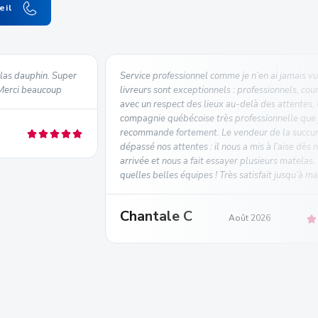
eil
las dauphin. Super
Service professionnel comme je n’en ai jamais vu
. Merci beaucoup
livreurs sont exceptionnels : professionnels, cour
avec un respect des lieux au-delà des attentes.
compagnie québécoise très professionnelle que 
recommande fortement. Le vendeur de la succur
dépassé nos attentes : il nous a mis à l’aise dès 
arrivée et nous a fait essayer plusieurs matelas
quelles belles équipes ! Très satisfait jusqu’à m
Chantale C
Août 2026