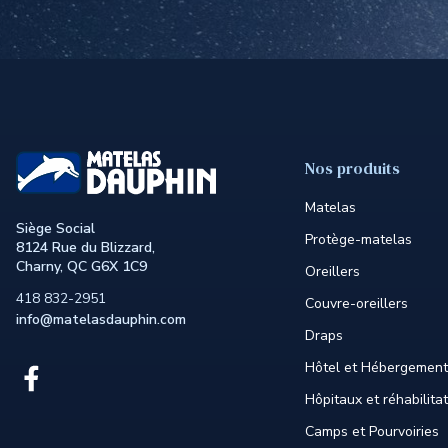
Nos produits
Matelas
Siège Social
Protège-matelas
8124 Rue du Blizzard,
Charny, QC G6X 1C9
Oreillers
418 832-2951
Couvre-oreillers
info@matelasdauphin.com
Draps
Hôtel et Hébergement
Lien
externe
Hôpitaux et réhabilita
au
site.
Camps et Pourvoiries
Cet