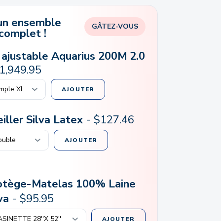
un ensemble
GÂTEZ-VOUS
complet !
t ajustable Aquarius 200M 2.0
1,949.95
AJOUTER
iller Silva Latex
-
$
127.46
AJOUTER
otège-Matelas 100% Laine
va
-
$
95.95
AJOUTER