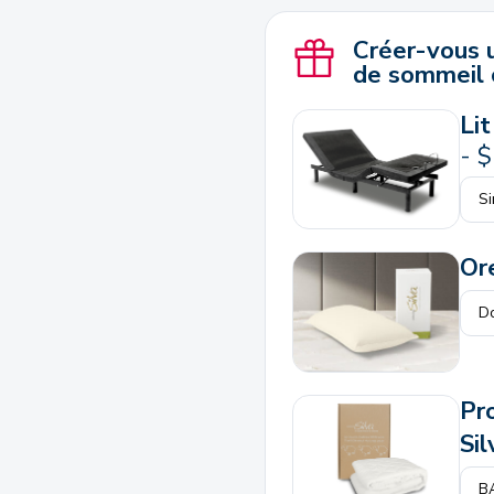
Créer-vous 
de sommeil 
Li
-
$
Ore
Pr
Sil