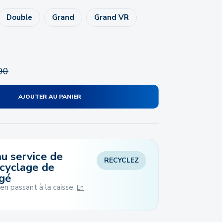
Double
Grand
Grand VR
90
AJOUTER AU PANIER
u service de
RECYCLEZ
ecyclage de
gé
 en passant à la caisse.
En