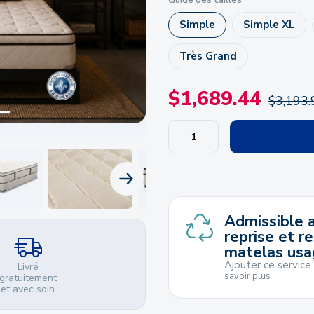
Guide des tailles
Simple
Simple XL
Très Grand
$
1,689.44
$
3,193.
PRODUIT SUIVANT
Admissible a
reprise et r
matelas usa
Ajouter ce service
Livré
savoir plus
gratuitement
et avec soin