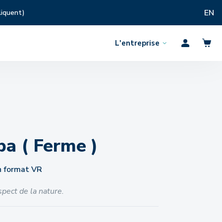
EN
liquent)
L'entreprise
Ouvrir
Profil
le
menu
ba ( Ferme )
n format VR
spect de la nature.