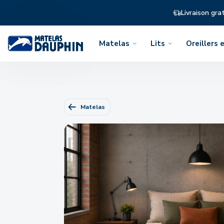
Livraison gra
Matelas
Lits
Oreillers e
Ouvrir
Ouvrir
Ouvrir
le
le
le
menu
menu
menu
Matelas