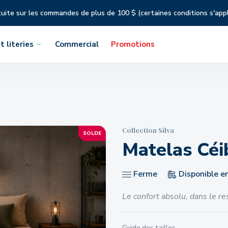
tuite sur les commandes de plus de 100 $ (certaines conditions s'app
t literies
Commercial
Promotions
Collection Silva
SOLDE
Matelas Céi
Ferme
Disponible e
Le confort absolu, dans le re