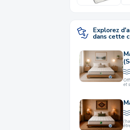
Explorez d'
dans cette c
Ma
(
Off
et 
M
l’h
êtr