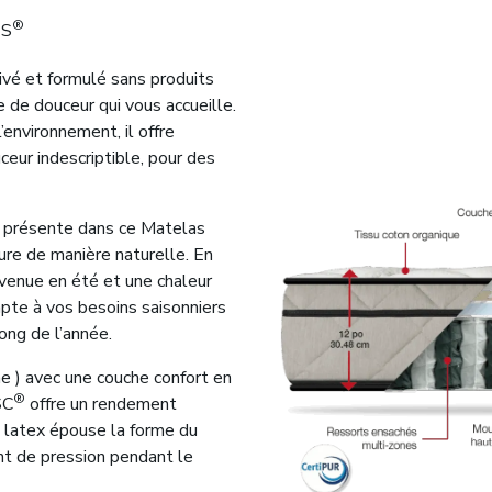
®
TS
tivé et formulé sans produits
 de douceur qui vous accueille.
environnement, il offre
eur indescriptible, pour des
A, présente dans ce Matelas
ure de manière naturelle. En
nvenue en été et une chaleur
apte à vos besoins saisonniers
ong de l’année.
e ) avec une couche confort en
®
SC
offre un rendement
 latex épouse la forme du
int de pression pendant le