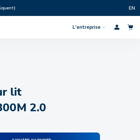
EN
liquent)
L'entreprise
Ouvrir
Profil
le
menu
 lit
300M 2.0