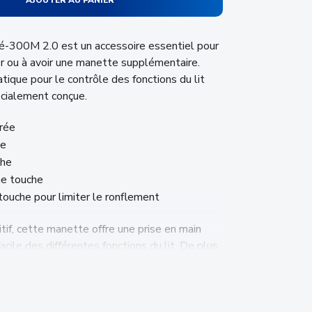
AJOUTER AU PANIER
té-300M 2.0 est un accessoire essentiel pour
er ou à avoir une manette supplémentaire.
atique pour le contrôle des fonctions du lit
cialement conçue.
irée
le
che
ne touche
touche pour limiter le ronflement
tif, cette manette offre une prise en main
acile des différentes fonctions du lit. De plus,
 un accès rapide à l’inclinaison du dossier,
de massage.
 de qualité, cette manette est conçue pour