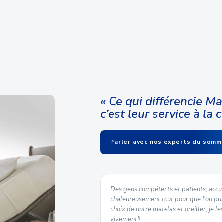
être robuste et résistante à u
facile à manipuler et à transpo
quotidien.
Pour l’utiliser, il suffit de la
les instructions du manuel d’u
profiter de toutes les fonctio
partir de cette manette prati
« Ce qui différencie M
En outre, cette manette de 
c’est leur service à la c
Complicité-300M 2.0 offre une 
parfaite pour remplacer une 
Parler avec nos experts du somm
est parfaite comme manette s
sommeil personnalisée et con
u Québec est un plus pour
Des gens compétents et patients, accue
ble. Le personnel du service
chaleureusement tout pour que l’on pui
taient courtois.
choix de notre matelas et oreiller, je
vivement!!