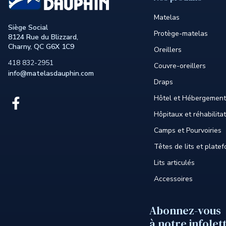
Matelas
Siège Social
Protège-matelas
8124 Rue du Blizzard,
Charny, QC G6X 1C9
Oreillers
418 832-2951
Couvre-oreillers
info@matelasdauphin.com
Draps
Hôtel et Hébergement
Lien
externe
Hôpitaux et réhabilita
au
site.
Camps et Pourvoiries
Cet
Têtes de lits et plate
hyperlien
s'ouvrira
Lits articulés
dans
une
Accessoires
nouvelle
fenêtre.
Abonnez-vous
à notre infolet