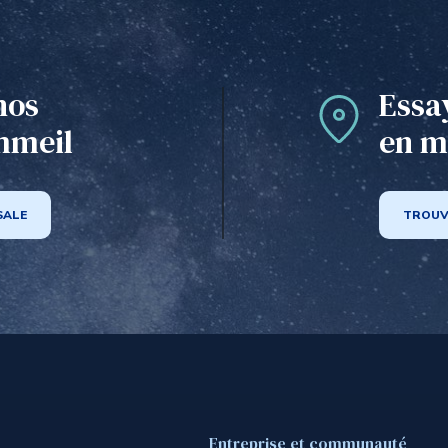
nos
Essa
mmeil
en m
SALE
TROUV
Entreprise et communauté