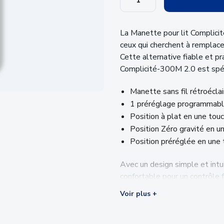
La Manette pour lit Complici
ceux qui cherchent à remplac
Cette alternative fiable et pr
Complicité-300M 2.0 est spé
Manette sans fil rétroécla
1 préréglage programmab
Position à plat en une tou
Position Zéro gravité en u
Position préréglée en une 
Avec un design simple et intui
confortable pour un contrôle f
les boutons de contrôle offrent
Voir plus +
des jambes et aux fonctions 
Fabriquée avec des matériaux