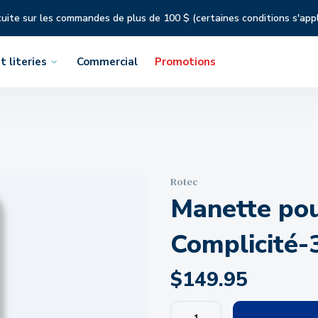
tuite sur les commandes de plus de 100 $ (certaines conditions s'app
t literies
Commercial
Promotions
Rotec
Manette pour
Complicité-
$
149.95