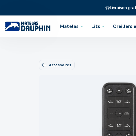
Livraison gra
Matelas
Lits
Oreillers e
Ouvrir
Ouvrir
Ouvrir
le
le
le
menu
menu
menu
Accessoires